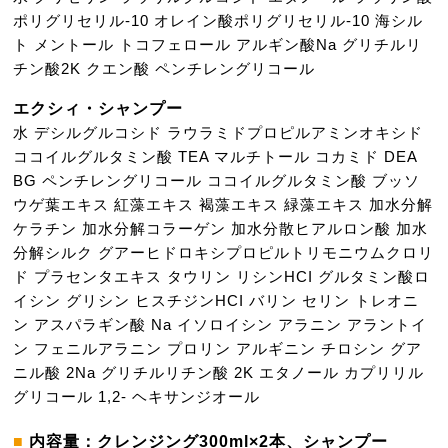
ポリグリセリル-10
オレイン酸ポリグリセリル-10
海シル
ト
メントール
トコフェロール
アルギン酸Na
グリチルリ
チン酸2K
クエン酸
ペンチレングリコール
エクシィ・シャンプー
水
デシルグルコシド
ラウラミドプロピルアミンオキシド
ココイルグルタミン酸 TEA
マルチトール
コカミド DEA
BG
ペンチレングリコール
ココイルグルタミン酸
ブッソ
ウゲ葉エキス
紅藻エキス
褐藻エキス
緑藻エキス
加水分解
ケラチン
加水分解コラーゲン
加水分散ヒアルロン酸
加水
分解シルク
グアーヒドロキシプロピルトリモニウムクロリ
ド
プラセンタエキス
タウリン
リシンHCI
グルタミン酸
ロ
イシン
グリシン
ヒスチジンHCI
バリン
セリン
トレオニ
ン
アスパラギン酸 Na
イソロイシン
アラニン
アラントイ
ン
フェニルアラニン
プロリン
アルギニン
チロシン
グア
ニル酸 2Na
グリチルリチン酸 2K
エタノール
カプリリル
グリコール
1,2- ヘキサンジオール
内容量：クレンジング300ml×2本、シャンプー