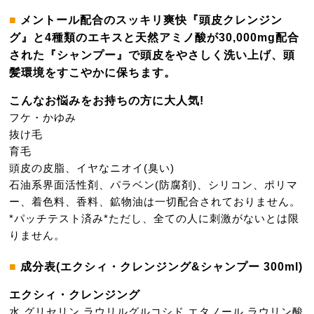
メントール配合のスッキリ爽快『頭皮クレンジン
グ』と4種類のエキスと天然アミノ酸が30,000mg配合
された『シャンプー』で頭皮をやさしく洗い上げ、頭
髪環境をすこやかに保ちます。
こんなお悩みをお持ちの方に大人気!
フケ・かゆみ
抜け毛
育毛
頭皮の皮脂、イヤなニオイ(臭い)
石油系界面活性剤、パラベン(防腐剤)、シリコン、ポリマ
ー、着色料、香料、鉱物油は一切配合されておりません。
*パッチテスト済み*ただし、全ての人に刺激がないとは限
りません。
成分表(エクシィ・クレンジング&シャンプー 300ml)
エクシィ・クレンジング
水
グリセリン
ラウリルグルコシド
エタノール
ラウリン酸