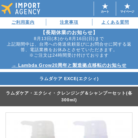
カート
マイページ
ご利用案内
注意事項
よくある質問
【長期休業のお知らせ】
8月13日(木)から8月16日(日)まで
上記期間中は、台湾への発送依頼並びにお問合せに関する返
答、電話業務をお休みとさせていただきます。
※ご注文は24時間受け付けております
→ Lambda Grow20周年と製造拠点移転のお知らせ
ラムダケア EXCE(エクシィ)
ラムダケア・エクシィ・クレンジング＆シャンプーセット(各
300ml)