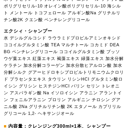
ポリグリセリル-10
オレイン酸ポリグリセリル-10
海シル
ト
メントール
トコフェロール
アルギン酸Na
グリチルリ
チン酸2K
クエン酸
ペンチレングリコール
エクシィ・シャンプー
水
デシルグルコシド
ラウラミドプロピルアミンオキシド
ココイルグルタミン酸 TEA
マルチトール
コカミド DEA
BG
ペンチレングリコール
ココイルグルタミン酸
ブッソ
ウゲ葉エキス
紅藻エキス
褐藻エキス
緑藻エキス
加水分解
ケラチン
加水分解コラーゲン
加水分散ヒアルロン酸
加水
分解シルク
グアーヒドロキシプロピルトリモニウムクロリ
ド
プラセンタエキス
タウリン
リシンHCI
グルタミン酸
ロ
イシン
グリシン
ヒスチジンHCI
バリン
セリン
トレオニ
ン
アスパラギン酸 Na
イソロイシン
アラニン
アラントイ
ン
フェニルアラニン
プロリン
アルギニン
チロシン
グア
ニル酸 2Na
グリチルリチン酸 2K
エタノール
カプリリル
グリコール
1,2- ヘキサンジオール
内容量：クレンジング300ml×1本、シャンプー