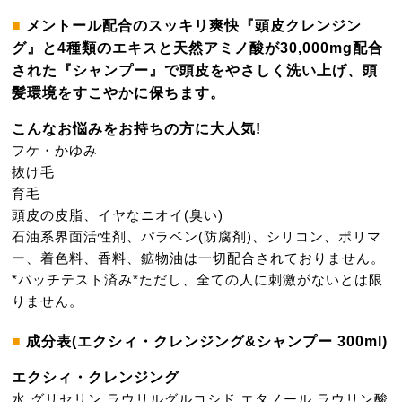
メントール配合のスッキリ爽快『頭皮クレンジン
グ』と4種類のエキスと天然アミノ酸が30,000mg配合
された『シャンプー』で頭皮をやさしく洗い上げ、頭
髪環境をすこやかに保ちます。
こんなお悩みをお持ちの方に大人気!
フケ・かゆみ
抜け毛
育毛
頭皮の皮脂、イヤなニオイ(臭い)
石油系界面活性剤、パラベン(防腐剤)、シリコン、ポリマ
ー、着色料、香料、鉱物油は一切配合されておりません。
*パッチテスト済み*ただし、全ての人に刺激がないとは限
りません。
成分表(エクシィ・クレンジング&シャンプー 300ml)
エクシィ・クレンジング
水
グリセリン
ラウリルグルコシド
エタノール
ラウリン酸